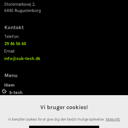
Storemarksvej 2,
6440 Augustenborg
Kontakt
Telefon:
29 46 56 60
Email:
info@sub-tech.dk
Menu
Hjem
Sub-tech
Solar-tech
Vi bruger cookies!
Manden bag
Nyheder
Vi benytter cookies for at give dig den bedst mulige oplevelse.
More info
Referencer