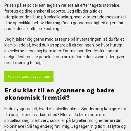
Prisen på et solcelleanlæg kan variere alt efter tagets størrelse,
forbrug og dine ønsker til udbytte. Jeg tilbyder altid et
uforpligtende tilbud på solcelleanlæg, hvor vi tager udgangspunkt i
dine specifikke behov. Hos mig får du gennemsigtighed og en fair
pris - uden skjulte omkostninger.
Jeg hjælper dig gerne med at regne på investeringen, så du får et
klart billede af, hvad du kan spare på elregningen, og hvor hurtigt
solcellerne tjener sig hjem igen. For mig handler det ikke om at
sælge flest mulige paneler, men om at finde den løsning, der giver
mest mening for dig.
Få et skræddersyet tilbud
Er du klar til en grønnere og bedre
økonomisk fremtid?
Er du nysgerrig på, hvad et solcelleanlæg i Sønderborg kan gøre for
din bolig eller din virksomhed? Eller vil du høre mere om
solcelleanlæg til erhverv, solceller på tag eller mulighederne i din
kolonihave? Så tag endelig fat i mig. Jeg tager mig tid til at lytte og