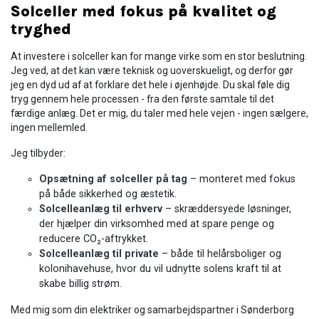
Solceller med fokus på kvalitet og
tryghed
At investere i solceller kan for mange virke som en stor beslutning.
Jeg ved, at det kan være teknisk og uoverskueligt, og derfor gør
jeg en dyd ud af at forklare det hele i øjenhøjde. Du skal føle dig
tryg gennem hele processen - fra den første samtale til det
færdige anlæg. Det er mig, du taler med hele vejen - ingen sælgere,
ingen mellemled.
Jeg tilbyder:
Opsætning af solceller på tag
– monteret med fokus
på både sikkerhed og æstetik.
Solcelleanlæg til erhverv
– skræddersyede løsninger,
der hjælper din virksomhed med at spare penge og
reducere CO₂-aftrykket.
Solcelleanlæg til private
– både til helårsboliger og
kolonihavehuse, hvor du vil udnytte solens kraft til at
skabe billig strøm.
Med mig som din elektriker og samarbejdspartner i Sønderborg