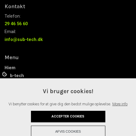
Kontakt
Telefon:
29 46 56 60
Email:
info@sub-tech.dk
Menu
Hjem
Sub-tech
Solar-tech
Vi bruger cookies!
Manden bag
Nyheder
Vi benytter cookies for at give dig den bedst mulige oplevelse.
More info
Referencer
Kontakt
ACCEPTER COOKIES
+
AFVIS COOKIES
Copyright © 2026 - Sub-tech ApS
, CVR 40307621