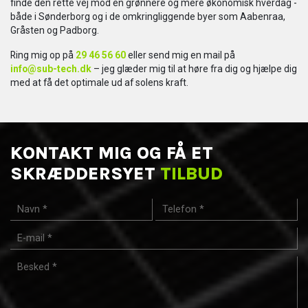
finde den rette vej mod en grønnere og mere økonomisk hverdag -
både i Sønderborg og i de omkringliggende byer som Aabenraa,
Gråsten og Padborg.
Ring mig op på
29 46 56 60
eller send mig en mail på
info@sub-tech.dk
– jeg glæder mig til at høre fra dig og hjælpe dig
med at få det optimale ud af solens kraft.
KONTAKT MIG OG FÅ ET
SKRÆDDERSYET
TILBUD