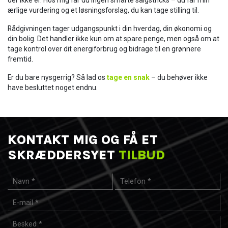
der ikke er. Hos mig får du ingen smarte salgstricks – du får min
ærlige vurdering og et løsningsforslag, du kan tage stilling til.
Rådgivningen tager udgangspunkt i din hverdag, din økonomi og
din bolig. Det handler ikke kun om at spare penge, men også om at
tage kontrol over dit energiforbrug og bidrage til en grønnere
fremtid.
Er du bare nysgerrig? Så lad os
tage en snak
– du behøver ikke
have besluttet noget endnu.
KONTAKT MIG OG FÅ ET
SKRÆDDERSYET
TILBUD