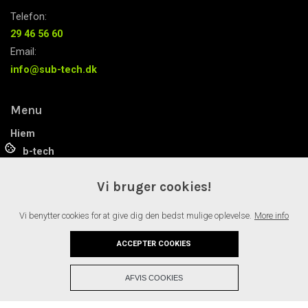
Telefon:
29 46 56 60
Email:
info@sub-tech.dk
Menu
Hjem
Sub-tech
Solar-tech
Vi bruger cookies!
Manden bag
Nyheder
Vi benytter cookies for at give dig den bedst mulige oplevelse.
More info
Referencer
Kontakt
ACCEPTER COOKIES
+
AFVIS COOKIES
Copyright © 2026 - Sub-tech ApS
, CVR 40307621